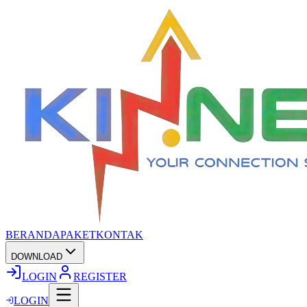
BERANDA
PAKET
KONTAK
DOWNLOAD
LOGIN
REGISTER
LOGIN